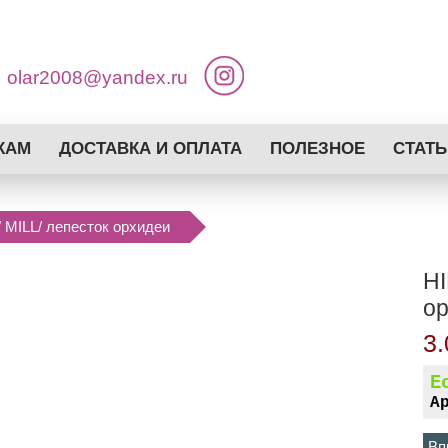
olar2008@yandex.ru
КАМ
ДОСТАВКА И ОПЛАТА
ПОЛЕЗНОЕ
СТАТЬ
MILL/ лепесток орхидеи
HI
о
3.
Е
А
Вп