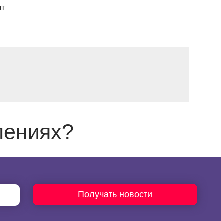
ит
лениях?