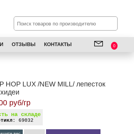
И
ОТЗЫВЫ
КОНТАКТЫ
0
P HOP LUX /NEW MILL/ лепесток
рхидеи
00 руб/гр
сть на складе
ртикл:
69032
ишите вес