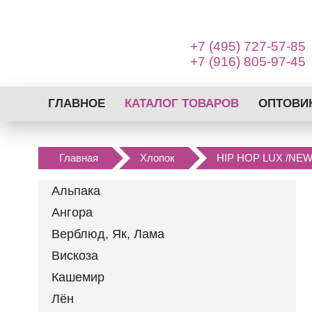
+7 (495) 727-57-85
+7 (916) 805-97-45
ГЛАВНОЕ
КАТАЛОГ ТОВАРОВ
ОПТОВИ
АЛЬПАКА
АНГОРА
Главная
Хлопок
HIP HOP LUX /NEW 
ВЕРБЛЮД, ЯК, ЛАМА
ВИСКОЗА
Альпака
КАШЕМИР
Ангора
ЛЁН
Верблюд, Як, Лама
МЕРИНОС
Вискоза
МОХЕР
Кашемир
ПРЯЖА С
Лён
КАШЕМИРОМ