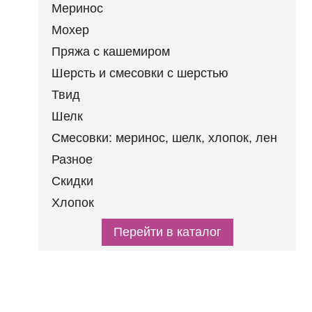
ШЕРСТЬ И СМЕСОВКИ
Меринос
С ШЕРСТЬЮ
Мохер
ТВИД
Пряжа с кашемиром
ШЕЛК
Шерсть и смесовки с шерстью
СМЕСОВКИ:
МЕРИНОС, ШЕЛК,
Твид
ХЛОПОК, ЛЕН
Шелк
РАЗНОЕ
Смесовки: меринос, шелк, хлопок, лен
СКИДКИ
Разное
ХЛОПОК
Скидки
Хлопок
Перейти в каталог