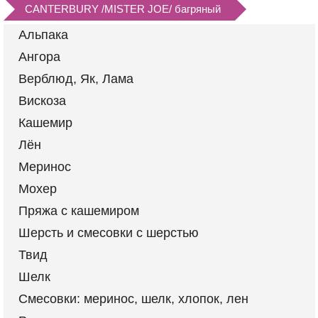
CANTERBURY /MISTER JOE/ багряный
Альпака
Ангора
Верблюд, Як, Лама
Вискоза
Кашемир
Лён
Меринос
Мохер
Пряжа с кашемиром
Шерсть и смесовки с шерстью
Твид
Шелк
Смесовки: меринос, шелк, хлопок, лен