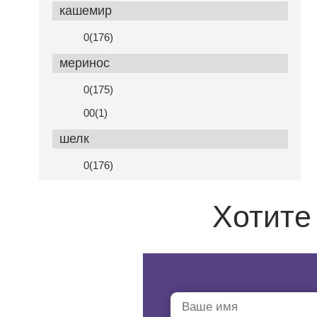
кашемир
0(176)
меринос
0(175)
00(1)
шелк
0(176)
Хотите