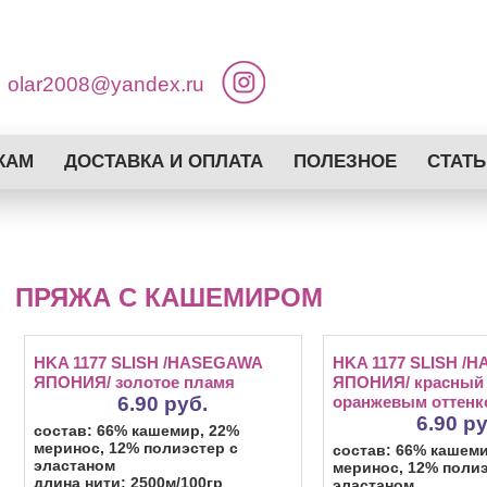
olar2008@yandex.ru
КАМ
ДОСТАВКА И ОПЛАТА
ПОЛЕЗНОЕ
СТАТЬ
ПРЯЖА С КАШЕМИРОМ
HKA 1177 SLISH /HASEGAWA
HKA 1177 SLISH /
ЯПОНИЯ/ золотое пламя
ЯПОНИЯ/ красный
6.90 руб.
оранжевым оттенк
6.90 р
состав: 66% кашемир, 22%
меринос, 12% полиэстер с
состав: 66% кашеми
эластаном
меринос, 12% полиэ
длина нити: 2500м/100гр
эластаном