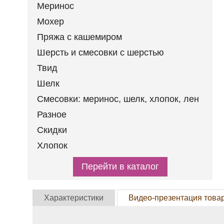
ШЕРСТЬ И СМЕСОВКИ
Меринос
С ШЕРСТЬЮ
Мохер
ТВИД
Пряжа с кашемиром
ШЕЛК
Шерсть и смесовки с шерстью
СМЕСОВКИ:
МЕРИНОС, ШЕЛК,
Твид
ХЛОПОК, ЛЕН
Шелк
РАЗНОЕ
Смесовки: меринос, шелк, хлопок, лен
СКИДКИ
Разное
ХЛОПОК
Скидки
Хлопок
Перейти в каталог
Характеристики
Видео-презентация това