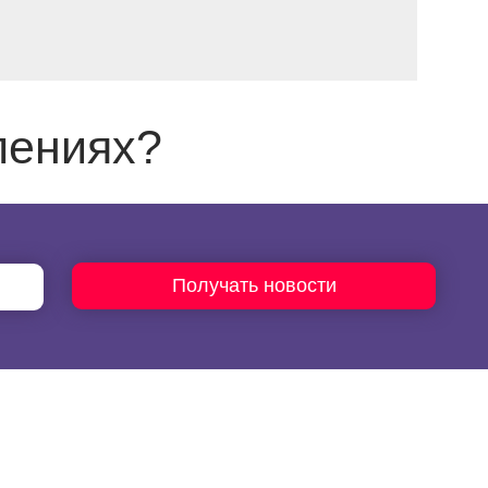
лениях?
Ы