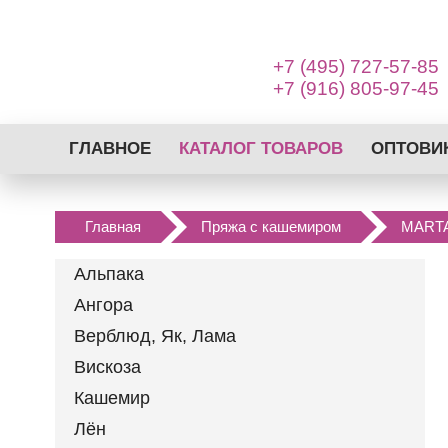
+7 (495) 727-57-85
+7 (916) 805-97-45
ГЛАВНОЕ
КАТАЛОГ ТОВАРОВ
ОПТОВИ
АЛЬПАКА
АНГОРА
Главная
Пряжа с кашемиром
MARTA
ВЕРБЛЮД, ЯК, ЛАМА
ВИСКОЗА
Альпака
КАШЕМИР
Ангора
ЛЁН
Верблюд, Як, Лама
МЕРИНОС
Вискоза
МОХЕР
Кашемир
ПРЯЖА С
Лён
КАШЕМИРОМ