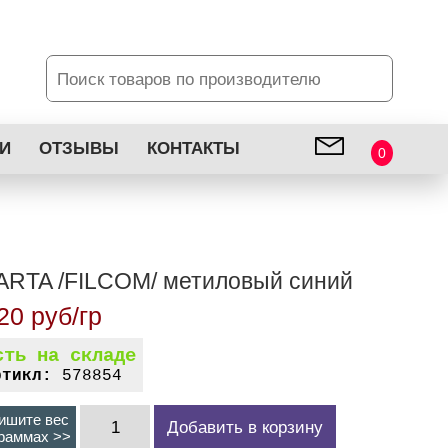
И
ОТЗЫВЫ
КОНТАКТЫ
0
ARTA /FILCOM/ метиловый синий
20 руб/гр
сть на складе
ртикл:
578854
ишите вес
Добавить в корзину
граммах >>